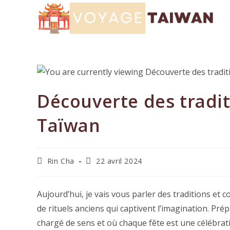
Skip
to
content
Découverte des tradi
Taïwan
Auteur/autrice
Dernière
Rin Cha
22 avril 2024
de
modification
la
de
publication :
la
Aujourd’hui, je vais vous parler des traditions et
publication :
de rituels anciens qui captivent l’imagination. P
chargé de sens et où chaque fête est une célébratio