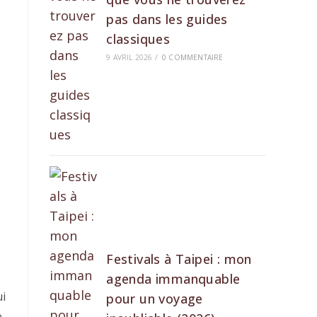
pas dans les guides
classiques
9 AVRIL 2026
/
0 COMMENTAIRE
Festivals à Taipei : mon
agenda immanquable
ui
pour un voyage
e