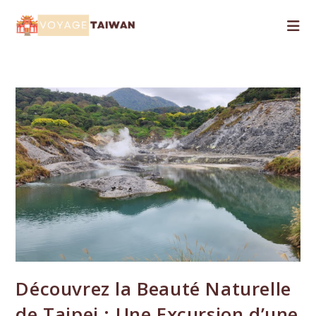
Skip
to
content
Découvrez la Beauté Naturelle
de Taipei : Une Excursion d’une