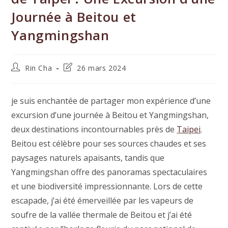
Journée à Beitou et
Yangmingshan
Auteur/autrice
Dernière
Rin Cha
26 mars 2024
de
modification
la
de
publication :
la
je suis enchantée de partager mon expérience d’une
publication :
excursion d’une journée à Beitou et Yangmingshan,
deux destinations incontournables près de
Taipei
.
Beitou est célèbre pour ses sources chaudes et ses
paysages naturels apaisants, tandis que
Yangmingshan offre des panoramas spectaculaires
et une biodiversité impressionnante. Lors de cette
escapade, j’ai été émerveillée par les vapeurs de
soufre de la vallée thermale de Beitou et j’ai été