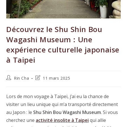
Découvrez le Shu Shin Bou
Wagashi Museum : Une
expérience culturelle japonaise
à Taipei
Auteur/autrice
Dernière
Rin Cha
11 mars 2025
de
modification
la
de
publication :
la
Lors de mon voyage à Taipei, j’ai eu la chance de
publication :
visiter un lieu unique qui m’a transporté directement
au Japon : le
Shu Shin Bou Wagashi Museum
. Si vous
cherchez une
activité insolite à Taipei
qui allie