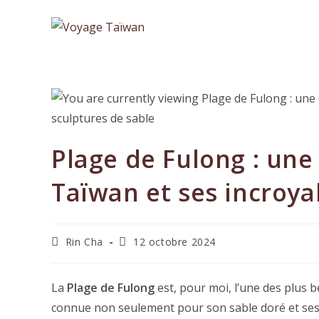
Skip
to
content
Plage de Fulong : une
Taïwan et ses incroya
Auteur/autrice
Dernière
Rin Cha
12 octobre 2024
de
modification
la
de
publication :
la
La
Plage de Fulong
est, pour moi, l’une des plus b
publication :
connue non seulement pour son sable doré et ses 