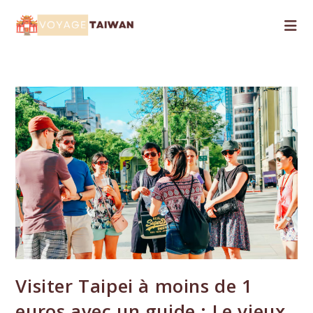
Skip
to
content
Visiter Taipei à moins de 1
euros avec un guide : Le vieux