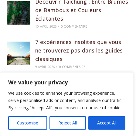
Découvrir Taichung : Entre Brumes
de Bambous et Couleurs
Éclatantes
10 AVRIL 2026
/
0 COMMENTAIRE
7 expériences insolites que vous
ne trouverez pas dans les guides
classiques
9 AVRIL 2026
/
0 COMMENTAIRE
We value your privacy
Festivals à Taipei : mon agenda
immanquable pour un voyage
We use cookies to enhance your browsing experience,
inoubliable (2026)
serve personalised ads or content, and analyse our traffic.
By clicking "Accept All", you consent to our use of cookies.
5 AVRIL 2026
/
0 COMMENTAIRE
Customise
Reject All
Accept All