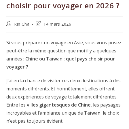
choisir pour voyager en 2026 ?
Auteur/autrice
Dernière
Rin Cha
14 mars 2026
de
modification
la
de
publication :
la
Si vous préparez un voyage en Asie, vous vous posez
publication :
peut-être la même question que moi il y a quelques
années :
Chine ou Taïwan : quel pays choisir pour
voyager ?
J’ai eu la chance de visiter ces deux destinations à des
moments différents. Et honnêtement, elles offrent
deux expériences de voyage totalement différentes.
Entre
les villes gigantesques de Chine
, les paysages
incroyables et l’ambiance unique de
Taïwan
, le choix
n’est pas toujours évident.