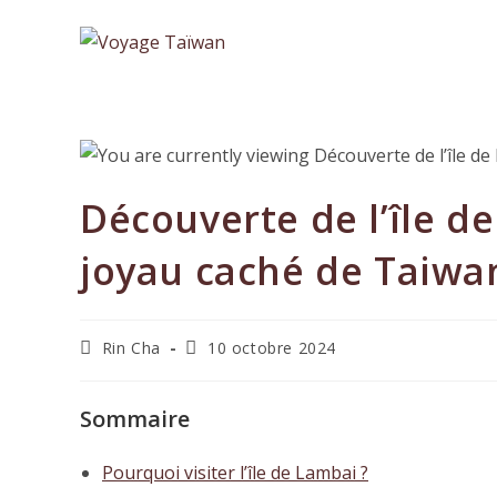
Skip
to
content
Découverte de l’île de
joyau caché de Taiwa
Auteur/autrice
Dernière
Rin Cha
10 octobre 2024
de
modification
la
de
publication :
la
Sommaire
publication :
Pourquoi visiter l’île de Lambai ?