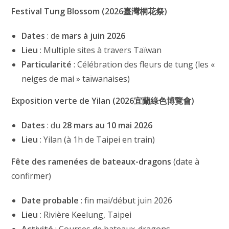
Festival Tung Blossom (2026臺灣桐花祭)
Dates
: de
mars à juin 2026
Lieu
: Multiple sites à travers Taïwan
Particularité
: Célébration des fleurs de tung (les «
neiges de mai » taïwanaises)
Exposition verte de Yilan (2026宜蘭綠色博覽會)
Dates
: du
28 mars au 10 mai 2026
Lieu
: Yilan (à 1h de Taipei en train)
Fête des ramenées de bateaux-dragons
(date à
confirmer)
Date probable
: fin mai/début juin 2026
Lieu
: Rivière Keelung, Taipei
Activité
: Courses de bateaux-dragons