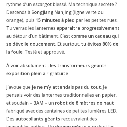
rythme d’un escargot blessé. Ma technique secrète ?
Descends à
Songjiang Nanjing
(ligne verte ou
orange), puis
15 minutes à pied
par les petites rues.
Tu verras les lanternes
apparaître progressivement
au détour d’un bâtiment. C’est
comme un cadeau qui
se dévoile doucement
. Et surtout,
tu évites 80% de
la foule
. Testé et approuvé.
À voir absolument : les transformeurs géants
exposition plein air gratuite
J’avoue que
je ne m’y attendais pas du tout
. Je
pensais voir des lanternes traditionnelles en papier,
et soudain –
BAM
– un
robot de 8 mètres de haut
fabriqué avec des centaines de petites lumières LED.
Des
autocollants géants
recouvraient des
immeubles entiers. Un
dragon mécanique
dont les