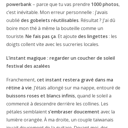
powerbank
– parce que tu vas prendre
1000 photos
,
c’est inévitable. Mon erreur personnelle : j’avais
oublié
des gobelets réutilisables
. Résultat ? J’ai dû
boire mon thé à même la bouteille comme un
touriste.
Ne fais pas ça
. Et ajoute
des lingettes
: les
doigts collent vite avec les sucreries locales.
L’instant magique : regarder un coucher de soleil
festival des azalées
Franchement,
cet instant restera gravé dans ma
rétine à vie
. J’étais allongé sur ma nappe, entouré de
buissons roses et blancs infinis
, quand le soleil a
commencé à descendre derrière les collines. Les
pétales semblaient
s’embraser doucement
avec la
lumière orangée. À ma droite, un couple taïwanais
jouait doucement de la guitare. Devant moi, des