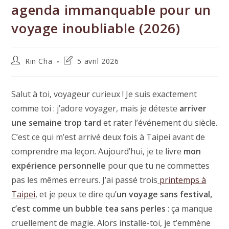
agenda immanquable pour un
voyage inoubliable (2026)
Auteur/autrice
Dernière
Rin Cha
5 avril 2026
de
modification
la
de
publication :
la
Salut à toi, voyageur curieux ! Je suis exactement
publication :
comme toi : j’adore voyager, mais je déteste
arriver
une semaine trop tard
et rater l’événement du siècle.
C’est ce qui m’est arrivé deux fois à Taipei avant de
comprendre ma leçon. Aujourd’hui, je te livre
mon
expérience personnelle
pour que tu ne commettes
pas les mêmes erreurs. J’ai passé trois
printemps à
Taipei
, et je peux te dire qu’
un voyage sans festival,
c’est comme un bubble tea sans perles
: ça manque
cruellement de magie. Alors installe-toi, je t’emmène