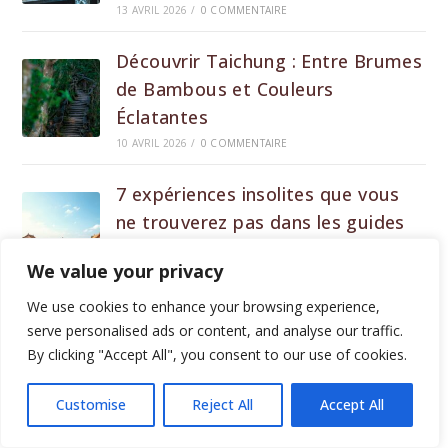
13 AVRIL 2026
/
0 COMMENTAIRE
Découvrir Taichung : Entre Brumes
de Bambous et Couleurs
Éclatantes
10 AVRIL 2026
/
0 COMMENTAIRE
7 expériences insolites que vous
ne trouverez pas dans les guides
classiques
We value your privacy
9 AVRIL 2026
/
0 COMMENTAIRE
We use cookies to enhance your browsing experience,
De Taipei aux distilleries :
serve personalised ads or content, and analyse our traffic.
Dégustations à Yilan entre whisky,
By clicking "Accept All", you consent to our use of cookies.
bière artisanale et vin de
Customise
Reject All
Accept All
montagne
17 MARS 2026
/
0 COMMENTAIRE