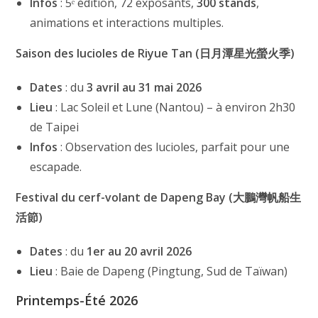
Infos
: 5ᵉ édition, 72 exposants,
300 stands
,
animations et interactions multiples.
Saison des lucioles de Riyue Tan (日月潭星光螢火季)
Dates
: du
3 avril au 31 mai 2026
Lieu
: Lac Soleil et Lune (Nantou) – à environ 2h30
de Taipei
Infos
: Observation des lucioles, parfait pour une
escapade.
Festival du cerf-volant de Dapeng Bay (大鵬灣帆船生
活節)
Dates
: du
1er au 20 avril 2026
Lieu
: Baie de Dapeng (Pingtung, Sud de Taïwan)
Printemps-Été 2026