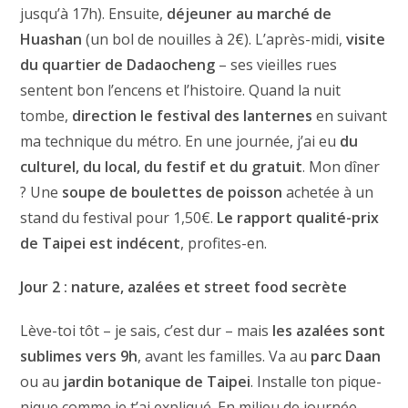
jusqu’à 17h). Ensuite,
déjeuner au marché de
Huashan
(un bol de nouilles à 2€). L’après-midi,
visite
du quartier de Dadaocheng
– ses vieilles rues
sentent bon l’encens et l’histoire. Quand la nuit
tombe,
direction le festival des lanternes
en suivant
ma technique du métro. En une journée, j’ai eu
du
culturel, du local, du festif et du gratuit
. Mon dîner
? Une
soupe de boulettes de poisson
achetée à un
stand du festival pour 1,50€.
Le rapport qualité-prix
de Taipei est indécent
, profites-en.
Jour 2 : nature, azalées et street food secrète
Lève-toi tôt – je sais, c’est dur – mais
les azalées sont
sublimes vers 9h
, avant les familles. Va au
parc Daan
ou au
jardin botanique de Taipei
. Installe ton pique-
nique comme je t’ai expliqué. En milieu de journée,