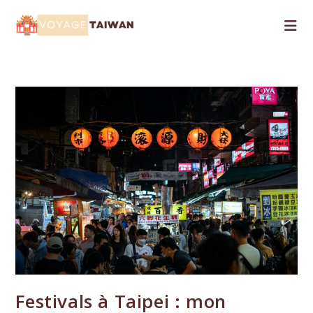
Skip
to
content
Festivals à Taipei : mon