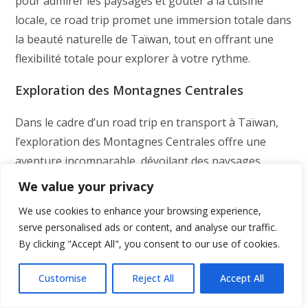
pour admirer les paysages et goûter à la cuisine
locale, ce road trip promet une immersion totale dans
la beauté naturelle de Taïwan, tout en offrant une
flexibilité totale pour explorer à votre rythme.
Exploration des Montagnes Centrales
Dans le cadre d’un road trip en transport à Taïwan,
l’exploration des Montagnes Centrales offre une
aventure incomparable, dévoilant des paysages
époustouflants et une richesse culturelle fascinante.
We value your privacy
Nichées au cœur de l’île, ces montagnes regorgent de
We use cookies to enhance your browsing experience,
trésors à découvrir. Imaginez-vous parcourant les
serve personalised ads or content, and analyse our traffic.
routes sinueuses à bord d’une voiture de location, ou
By clicking "Accept All", you consent to our use of cookies.
optant pour le transport en bus, à travers des vallées
luxuriantes et des pics majestueux. L’un des
Customise
Reject All
Accept All
incontournables de cette région est le parc national