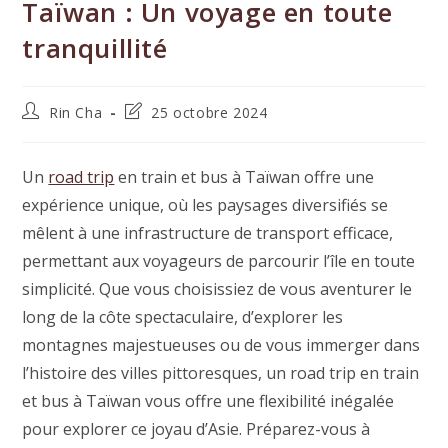
Taïwan : Un voyage en toute
tranquillité
Auteur/autrice
Dernière
Rin Cha
25 octobre 2024
de
modification
la
de
publication :
la
Un
road trip
en train et bus à Taïwan offre une
publication :
expérience unique, où les paysages diversifiés se
mêlent à une infrastructure de transport efficace,
permettant aux voyageurs de parcourir l’île en toute
simplicité. Que vous choisissiez de vous aventurer le
long de la côte spectaculaire, d’explorer les
montagnes majestueuses ou de vous immerger dans
l’histoire des villes pittoresques, un road trip en train
et bus à Taïwan vous offre une flexibilité inégalée
pour explorer ce joyau d’Asie. Préparez-vous à