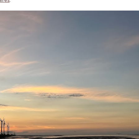
ires
.