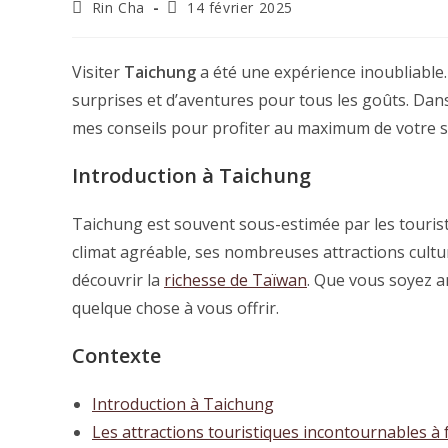
Auteur/autrice
Dernière
Rin Cha
14 février 2025
de
modification
la
de
publication :
la
Visiter
Taichung
a été une expérience inoubliable. 
publication :
surprises et d’aventures pour tous les goûts. Dans
mes conseils pour profiter au maximum de votre s
Introduction à Taichung
Taichung est souvent sous-estimée par les touriste
climat agréable, ses nombreuses attractions cultur
découvrir la
richesse de Taïwan
. Que vous soyez a
quelque chose à vous offrir.
Contexte
Introduction à Taichung
Les attractions touristiques incontournables à 