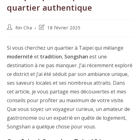
quartier authentique
Auteur/autrice
Dernière
Rin Cha
18 février 2025
de
modification
la
de
publication :
la
Si vous cherchez un quartier à Taipei qui mélange
publication :
modernité
et
tradition
,
Songshan
est une
destination à ne pas manquer. J’ai récemment exploré
ce district et j’ai été séduit par son ambiance unique,
ses saveurs locales et ses nombreux attraits. Dans
cet article, je vous partage mes découvertes et mes
conseils pour profiter au maximum de votre visite.
Que vous soyez un voyageur curieux, un amateur de
gastronomie ou un expatrié en quête de logement,
Songshan a quelque chose pour vous.